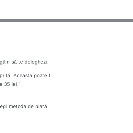
e
ugăm să te deloghezi.
prită. Aceasta poate fi
e 35 lei.”
alegi metoda de plată