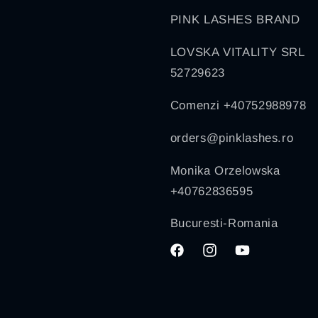
PINK LASHES BRAND
Este necesară autentificarea
Conectați-vă la contul dvs. pentru a adăuga produse la
LOVSKA VITALITY SRL
lista de dorințe și pentru a vizualiza articolele salvate
52729623
anterior.
Comenzi +40752988978
Log in
orders@pinklashes.ro
Monika Orzelowska
+40762836595
Bucuresti-Romania
Facebook
Instagram
YouTube