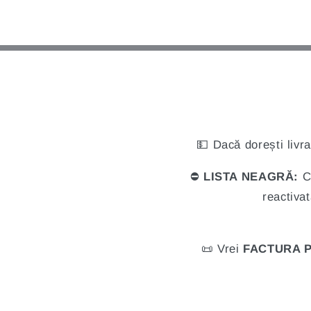
💵 Dacă dorești livr
⛔️
LISTA NEAGRĂ:
Cl
reactivat
📜 Vrei
FACTURA 