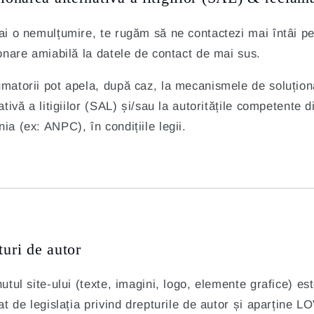
ai o nemulțumire, te rugăm să ne contactezi mai întâi pe
onare amiabilă la datele de contact de mai sus.
matorii pot apela, după caz, la mecanismele de soluțion
ativă a litigiilor (SAL) și/sau la autoritățile competente d
a (ex: ANPC), în condițiile legii.
uri de autor
utul site-ului (texte, imagini, logo, elemente grafice) es
at de legislația privind drepturile de autor și aparține 