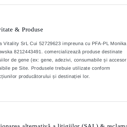
vitate & Produse
a Vitality SrL Cui 52729623 impreuna cu PFA-PL Monika
owska 8212443491. comercializează produse destinate
iilor de gene (ex: gene, adezivi, consumabile și accesori
ibile pe Site. Produsele trebuie utilizate conform
cțiunilor producătorului și destinației lor.
ionarea alternativă a litigiilor (SAL) & reclama