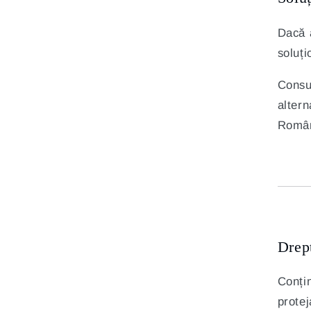
Dacă 
soluți
Consu
altern
Români
Drept
Conțin
protej