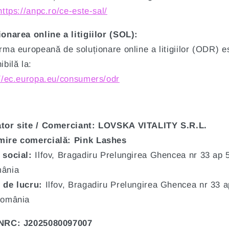
https://anpc.ro/ce-este-sal/
ionarea online a litigiilor (SOL):
rma europeană de soluționare online a litigiilor (ODR) e
ibilă la:
://ec.europa.eu/consumers/odr
tor site / Comerciant:
LOVSKA VITALITY
S.R.L.
ire comercială: Pink Lashes
 social:
Ilfov, Bragadiru Prelungirea Ghencea nr 33 ap 
ânia
 de lucru:
Ilfov, Bragadiru Prelungirea Ghencea nr 33 
România
ONRC:
J2025080097007