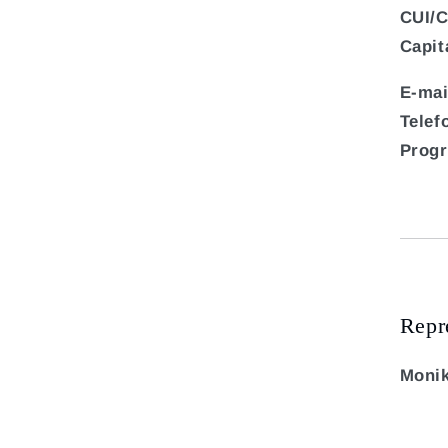
CUI/C
Capit
E-mai
Telef
Progr
Repr
Monik