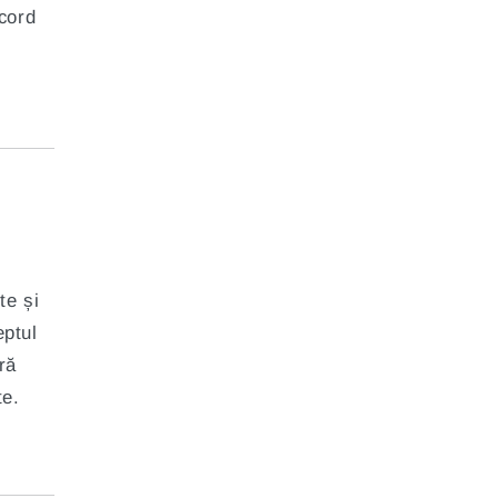
acord
te și
eptul
ără
te.