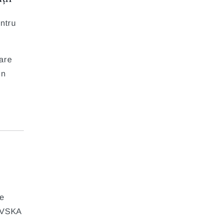
ntru
are
in
te
LOVSKA