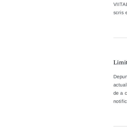
VIITAL
scris 
Limi
Depune
actual
de a c
notifi