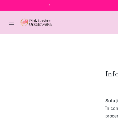
Salt la
conținut
Inf
Soluț
În con
proced