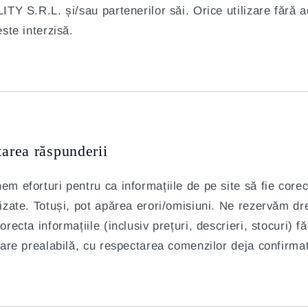
ITY S.R.L. și/sau partenerilor săi. Orice utilizare fără 
este interzisă.
tarea răspunderii
m eforturi pentru ca informațiile de pe site să fie corec
izate. Totuși, pot apărea erori/omisiuni. Ne rezervăm dr
orecta informațiile (inclusiv prețuri, descrieri, stocuri) f
care prealabilă, cu respectarea comenzilor deja confirma