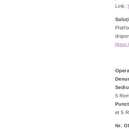
Link:
Soluț
Platfo
dispon
https
Opera
Denum
Sediu
5
Rom
Punct
et 5 
Nr. 