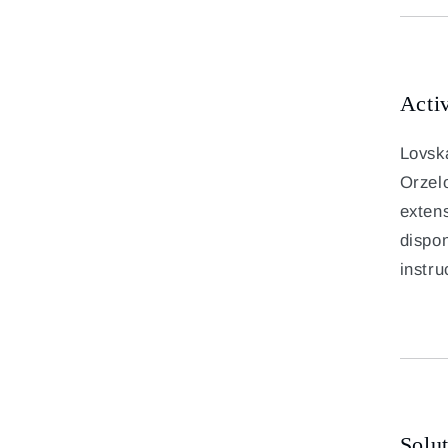
Acti
Lovsk
Orzel
extens
dispon
instru
Soluț