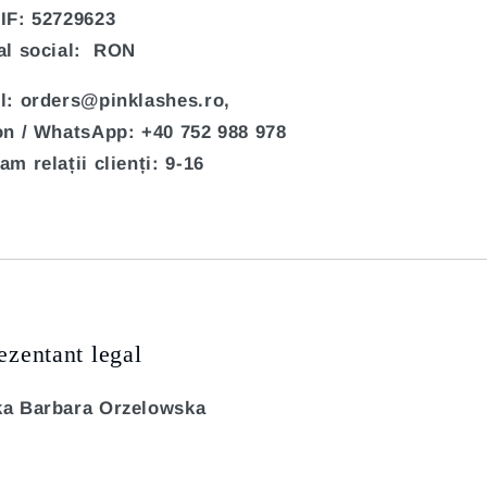
IF: 52729623
al social:
RON
l: orders@pinklashes.ro,
on / WhatsApp:
+40 752 988 978
am relații clienți:
9
-16
ezentant legal
a Barbara Orzelowska